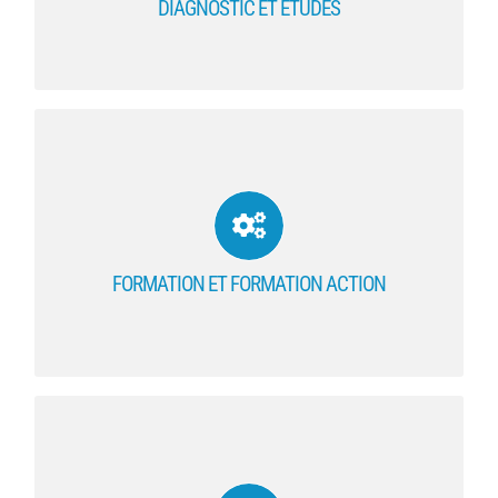
DIAGNOSTIC ET ETUDES
EN SAVOIR PLUS
FORMATION ET FORMATION ACTION
Une offre de formation associée à une expérience
d’intervention dans l’entreprise
FORMATION ET FORMATION ACTION
EN SAVOIR PLUS
RECOMMANDATIONS &
ACCOMPAGNEMENTS