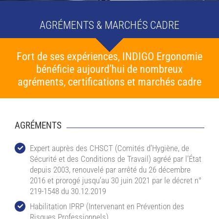
AGRÉMENTS & MARCHÉS CADRE
Fort de ses expériences, INDIGO Ergonomie
bénéficie aujourd’hui de nombreux
agréments, certifications et marchés cadre
AGRÉMENTS
Expert auprès des CHSCT (Comités d’Hygiène, de
Sécurité et des Conditions de Travail) agréé par l’État
depuis 2003, renouvelé par arrêté du 26 décembre
2016 et prorogé jusqu’au 30 juin 2021 par le décret n°
219-1548 du 30.12.2019
Habilitation IPRP (Intervenant en Prévention des
Risques Professionnels)