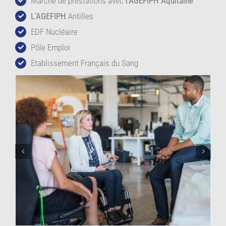
Marché de prestations avec
l’AGEFIPH Aquitaine
L’AGEFIPH
Antilles
EDF Nucléaire
Pôle Emploi
Etablissement Français du Sang